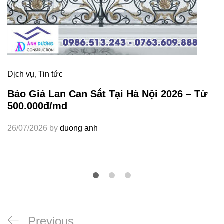
Dịch vụ
,
Tin tức
Báo Giá Lan Can Sắt Tại Hà Nội 2026 – Từ
500.000đ/md
26/07/2026
by
duong anh
Điều
Previous
Previous