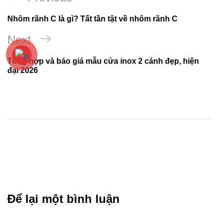
hướng
Post
Nhôm rãnh C là gì? Tất tần tật về nhôm rãnh C
bài
Next
Next
viết
Post
Tổng hợp và báo giá mẫu cửa inox 2 cánh đẹp, hiện
đại 2026
Để lại một bình luận