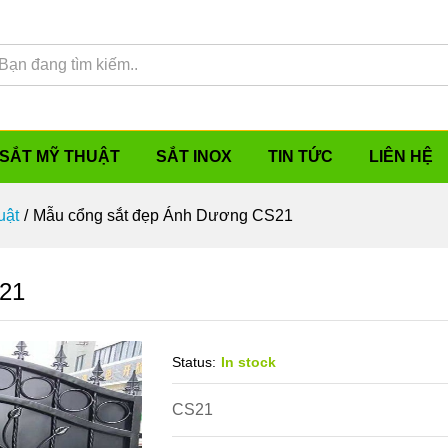
SẮT MỸ THUẬT
SẮT INOX
TIN TỨC
LIÊN HỆ
uật
/
Mẫu cổng sắt đẹp Ánh Dương CS21
S21
Status:
In stock
CS21