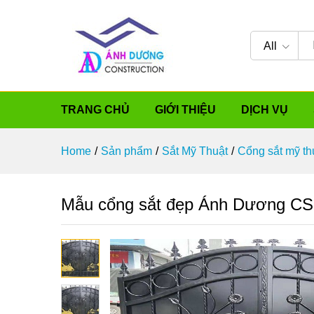
All
TRANG CHỦ
GIỚI THIỆU
DỊCH VỤ
Home
/
Sản phẩm
/
Sắt Mỹ Thuật
/
Cổng sắt mỹ th
Mẫu cổng sắt đẹp Ánh Dương C