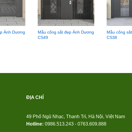
ẹp Ánh Dương
Mẫu cổng sắt đẹp Ánh Dương
Mẫu cổng sắ
CS49
CS38
ĐỊA CHỈ
49 Phố Ngũ Nhạc, Thanh Trì, Hà Nội, Việt Nam
Hotline:
0986.513.243 - 0763.609.888