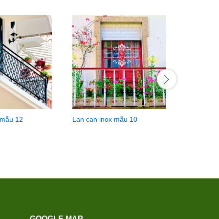
Lan can i
 mẫu 12
Lan can inox mẫu 10
GOOGLE MAP