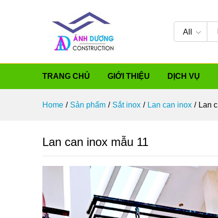
All
TRANG CHỦ
GIỚI THIỆU
DỊCH VỤ
Home
/
Sản phẩm
/
Sắt inox
/
Lan can inox
/
Lan c
Lan can inox mẫu 11