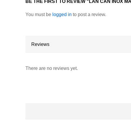
BE THE FIRST TO REVIEW “LAN CAN INOX MẪ
You must be
logged in
to post a review.
Reviews
There are no reviews yet.