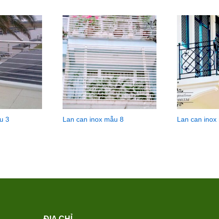
u 3
Lan can inox mẫu 8
Lan can inox
ĐỊA CHỈ