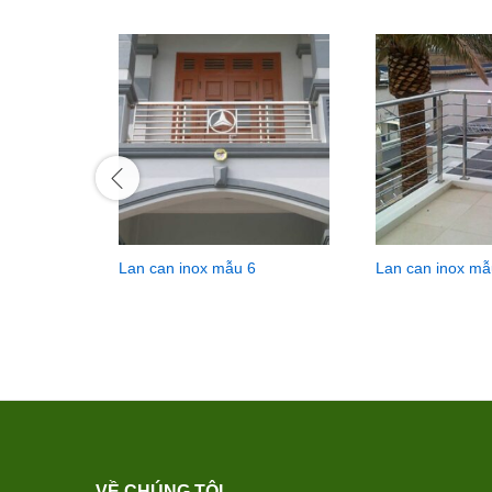
Lan can inox mẫu 6
Lan can inox mẫ
VỀ CHÚNG TÔI