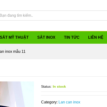
SẮT MỸ THUẬT
SẮT INOX
TIN TỨC
LIÊN HỆ
an inox mẫu 11
Status:
In stock
Category:
Lan can inox